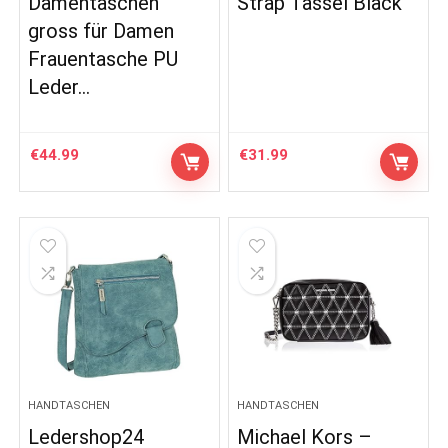
Damentaschen
Strap Tassel Black
gross für Damen
Frauentasche PU
Leder…
€
44.99
€
31.99
HANDTASCHEN
HANDTASCHEN
Ledershop24
Michael Kors –