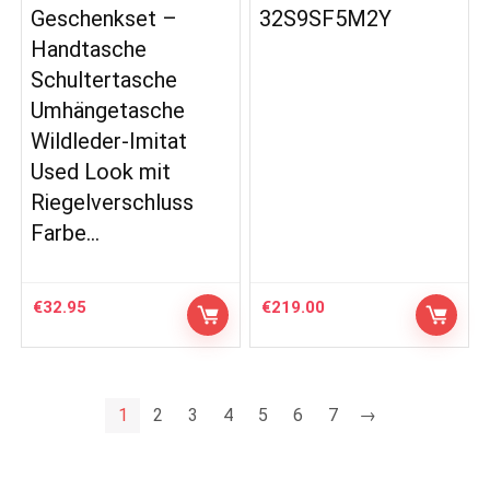
Geschenkset –
32S9SF5M2Y
Handtasche
Schultertasche
Umhängetasche
Wildleder-Imitat
Used Look mit
Riegelverschluss
Farbe…
€
32.95
€
219.00
1
2
3
4
5
6
7
→