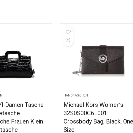
EN
HANDTASCHEN
I Damen Tasche
Michael Kors Women’s
etasche
32S0S00C6L001
che Frauen Klein
Crossbody Bag, Black, On
rtasche
Size