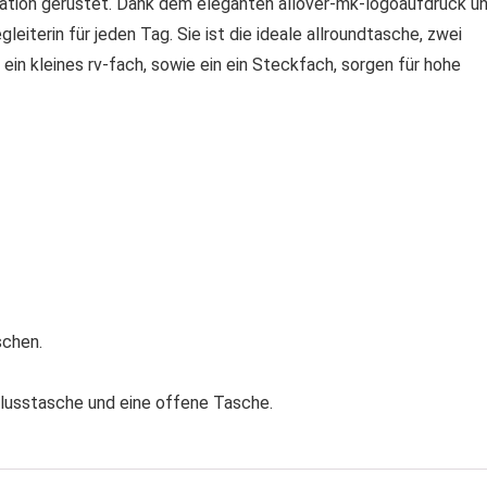
tuation gerüstet. Dank dem eleganten allover-mk-logoaufdruck u
eiterin für jeden Tag. Sie ist die ideale allroundtasche, zwei
ein kleines rv-fach, sowie ein ein Steckfach, sorgen für hohe
schen.
hlusstasche und eine offene Tasche.