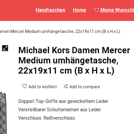
Handtaschen
Home
Meine Wunschl
amen Mercer Medium umhängetasche, 22x19x11 cm (B x H x L)
Michael Kors Damen Mercer
Medium umhängetasche,
22x19x11 cm (B x H x L)
Add to wishlist
Add to compare
Doppel-Top-Griffe aus gewickeltem Leder
Verstellbarer Schulterriemen aus Leder.
Verschluss: Reißverschluss