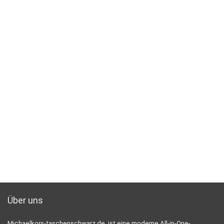
Über uns
Michaelkors-taschenschwarz.de ist eine moderne All-in-One-