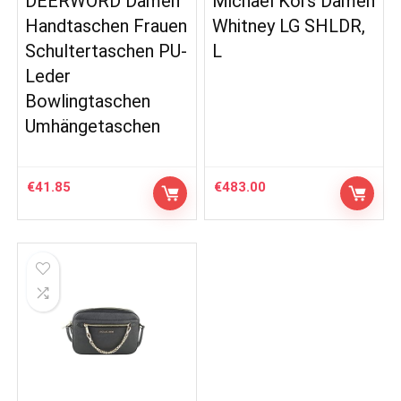
DEERWORD Damen
Michael Kors Damen
Handtaschen Frauen
Whitney LG SHLDR,
Schultertaschen PU-
L
Leder
Bowlingtaschen
Umhängetaschen
€
41.85
€
483.00