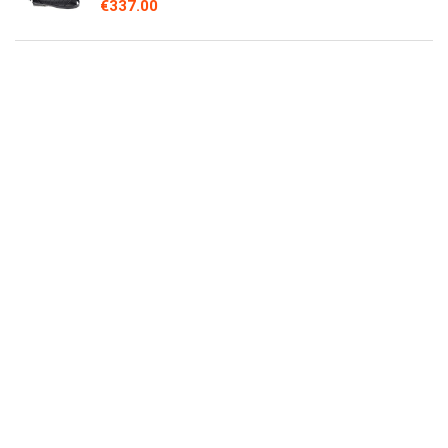
€
337.00
Michael Kors Jet Set Medium Crossbody
Leder Handtasche
€
138.00
MICHAEL KORS Jet Set Chain EW Crossbody
Handtasche
€
147.41
Michael Kors , Damen Umhängetasche
€
460.00