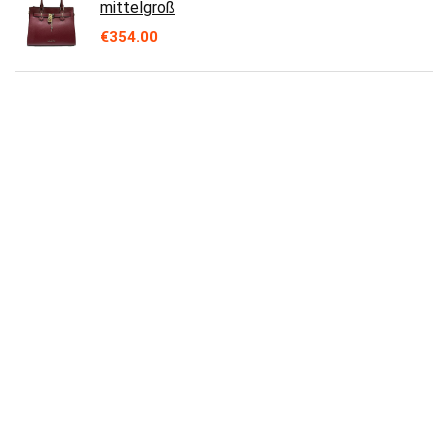
mittelgroß
€
354.00
Michael Kors Nicole Triple Compartment
Crossbody Bag Black PVC
€
337.00
Michael Kors Women's 32S0S00C6L001
Crossbody Bag, Black, One Size
€
183.78
Michael Kors Damen Md Conv Pouchette
Xbody Handtasche, Schwarz_schwarz,
Einheitsgröße EU
€
195.00