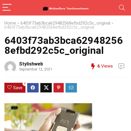
Home
»
6403f73ab3bca629482568efbd292c5c_original
»
6403f73ab3bca629482568efbd292c5c_original
6403f73ab3bca62948256
8efbd292c5c_original
Stylishweb
6
Views
September 12, 2021
0
Save