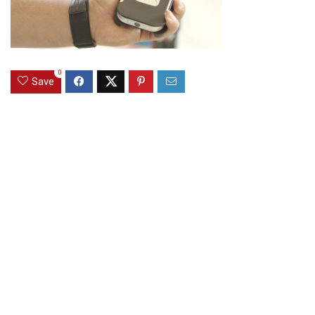
0
Save