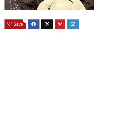
0
Save