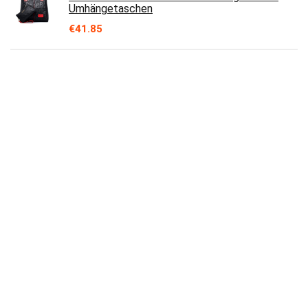
Umhängetaschen
€
41.85
Michael Kors Damen 32t0gt9c5l001 LG Tote,
Schwarz, M
€
138.29
Pearl Angeli Leder Handytasche Damen Handy
Umhängen Tasche Klein Umhängetasche
Schultertasche Crossbody Handy Tasche…
€
37.99
Michael Kors große Umhängetasche mit
Reißverschluss
€
215.00