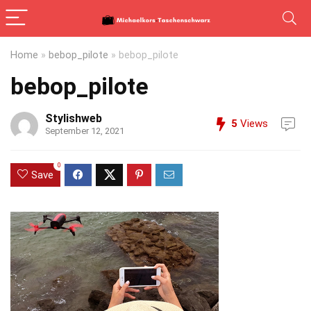
Home
»
bebop_pilote
»
bebop_pilote
bebop_pilote
Stylishweb
5
Views
September 12, 2021
0
Save