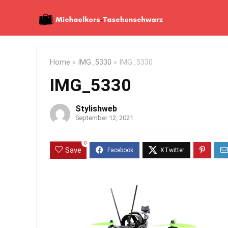
Home
»
IMG_5330
»
IMG_5330
IMG_5330
Stylishweb
September 12, 2021
0
Save