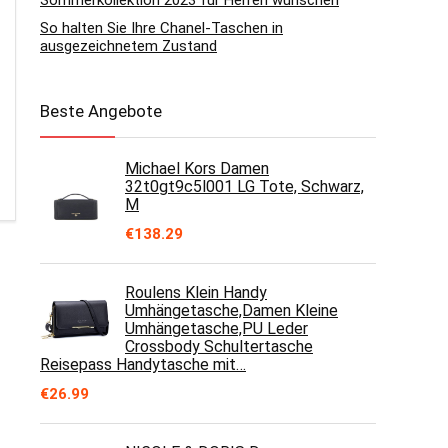
Sommerkollektion 2023 für Herren wünschen
So halten Sie Ihre Chanel-Taschen in
ausgezeichnetem Zustand
Beste Angebote
Michael Kors Damen
32t0gt9c5l001 LG Tote, Schwarz,
M
€
138.29
Roulens Klein Handy
Umhängetasche,Damen Kleine
Umhängetasche,PU Leder
Crossbody Schultertasche
Reisepass Handytasche mit…
€
26.99