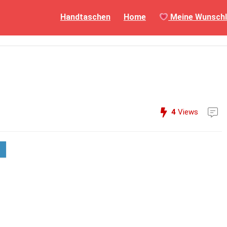
Handtaschen
Home
Meine Wunschl
4
Views