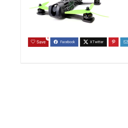
0
Save