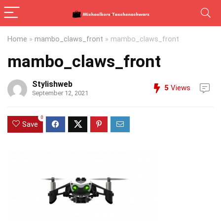
Home
»
mambo_claws_front
»
mambo_claws_front
mambo_claws_front
Stylishweb
5
Views
September 12, 2021
0
Save