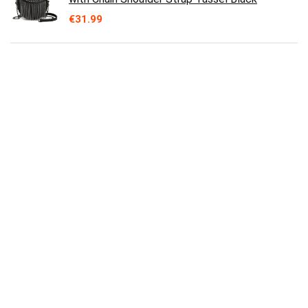
€
31.99
Michael Kors Damen Whitney LG SHLDR, L
€
483.00
Paris - Margot
€
76.30
Michael Kors Umhängetasche aus Leder,
mittelgroß, wandelbar
€
254.00