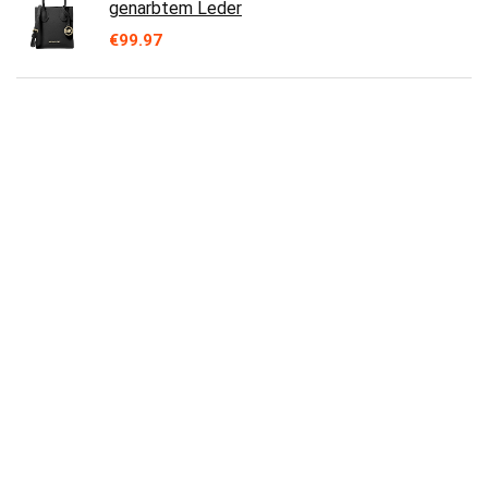
genarbtem Leder
€
99.97
Michael Kors Trisha Umhängetasche aus Leder,
mittelgroß, mit drei Fächern
€
158.00
Michael Kors Suri Umhängetasche, gesteppt,
vegan, Kunstleder, mittelgroß, Schwarz,
schwarz, Medium
€
148.50
Michael Kors Jet Set Große Ost-West-
Crossbody
€
143.99