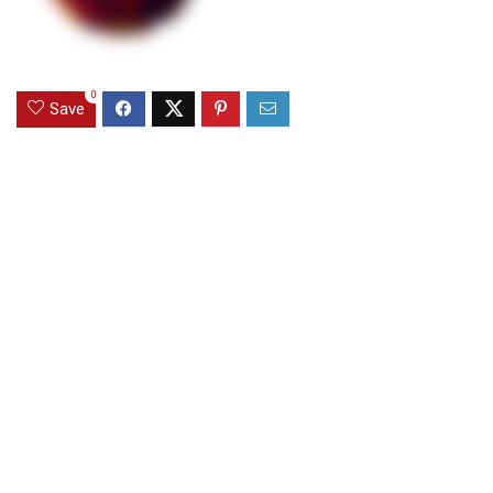
0
Save