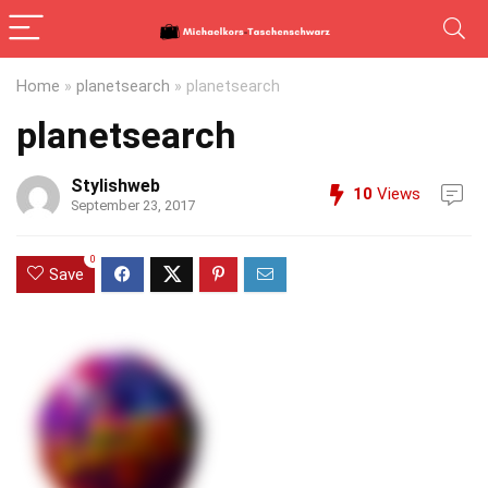
Home
»
planetsearch
»
planetsearch
planetsearch
Stylishweb
10
Views
September 23, 2017
0
Save