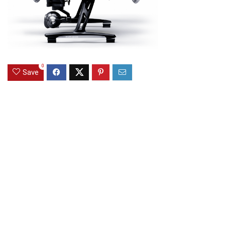
0
Save