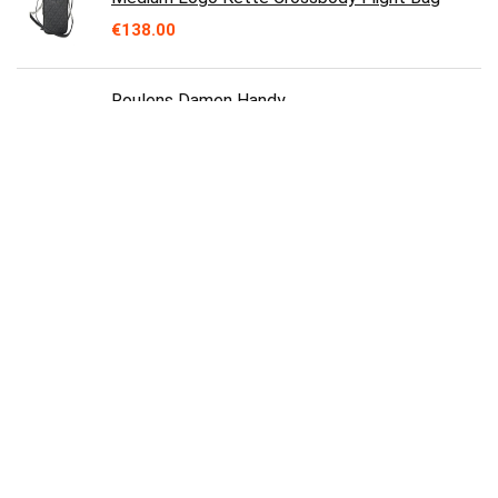
€
138.00
Roulens Damen Handy
Umhängetasche,Veganem Leder Crossbody
Schultertasche,Breiter Riemen Abendtasche
mit drei…
€
25.99
Michael Kors Schultertasche, Saffiano-Leder,
mittlere Handtasche, Jet-Set
€
140.00
MICHAEL KORS CHAIN FRONT CROSSBODY
MK LOGO JET SET BLACK
€
327.00