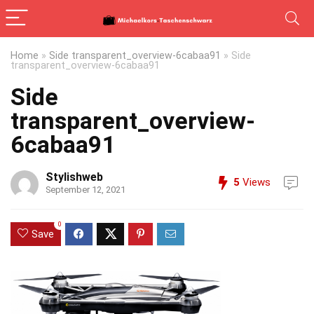
Home
»
Side transparent_overview-6cabaa91
»
Side
transparent_overview-6cabaa91
Side
transparent_overview-
6cabaa91
Stylishweb
5
Views
September 12, 2021
0
Save