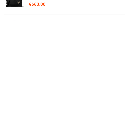
€
663.00
DEERWORD Damen Handtaschen Frauen
Schultertaschen PU-Leder Bowlingtaschen
Umhängetaschen
€
41.85
Michael Kors Jet Set Große Ost-West-
Crossbody
€
143.99
MICHAEL Michael Kors Sylvia Umhängetasche
mit Reißverschluss oben
€
469.00