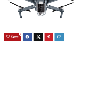
0
Save