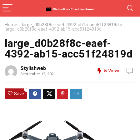
Home
»
large_d0b28f8c-eaef-4392-ab15-acc51f24819d
»
large_d0b28f8c-eaef-4392-ab15-acc51f24819d
large_d0b28f8c-eaef-
4392-ab15-acc51f24819d
Stylishweb
5
Views
September 12, 2021
0
Save